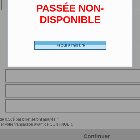
(13 ans et moins)
PASSÉE NON-
DISPONIBLE
Retour à l'horaire
de 0.50$ par billet seront ajoutés. *
érifier votre transaction avant de CONTINUER.
Continuer