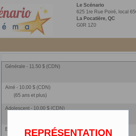
Le Scénario
625 1re Rue Poiré, local 65
La Pocatière, QC
G0R 1Z0
Générale - 11.50 $ (CDN)
Ainé - 10.00 $ (CDN)
(65 ans et plus)
Adolescent - 10.00 $ (CDN)
(14 à 17 ans)
Enfant - 7.25 $ (CDN)
REPRÉSENTATION