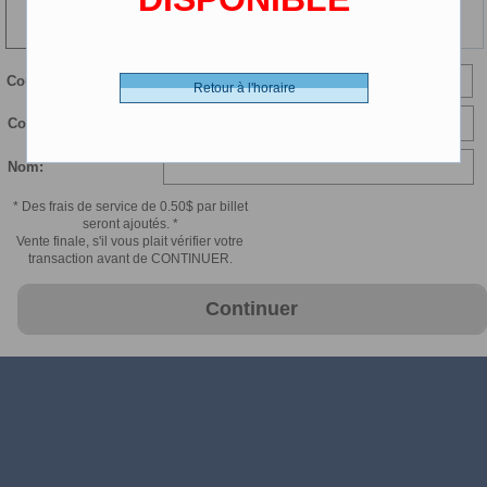
126 min
Courriel:
Retour à l'horaire
Confirmer courriel:
Nom:
* Des frais de service de 0.50$ par billet
seront ajoutés. *
Vente finale, s'il vous plait vérifier votre
transaction avant de CONTINUER.
Continuer