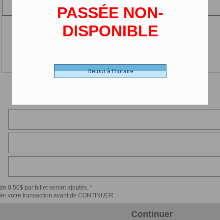
(13 ans et moins)
PASSÉE NON-
DISPONIBLE
Retour à l'horaire
de 0.50$ par billet seront ajoutés. *
érifier votre transaction avant de CONTINUER.
Continuer