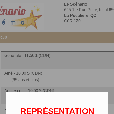
Le Scénario
625 1re Rue Poiré, local 65
La Pocatière, QC
G0R 1Z0
9:30
Générale - 11.50 $ (CDN)
Ainé - 10.00 $ (CDN)
(65 ans et plus)
Adolescent - 10.00 $ (CDN)
(14 à 17 ans)
Enfant - 7.25 $ (CDN)
REPRÉSENTATION