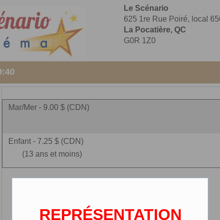
Le Scénario
625 1re Rue Poiré, local 65
La Pocatière, QC
G0R 1Z0
9:40
Mar/Mer - 9.00 $ (CDN)
Enfant - 7.25 $ (CDN)
(13 ans et moins)
REPRÉSENTATION