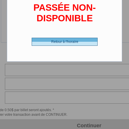
PASSÉE NON-
DISPONIBLE
Retour à l'horaire
de 0.50$ par billet seront ajoutés. *
érifier votre transaction avant de CONTINUER.
Continuer