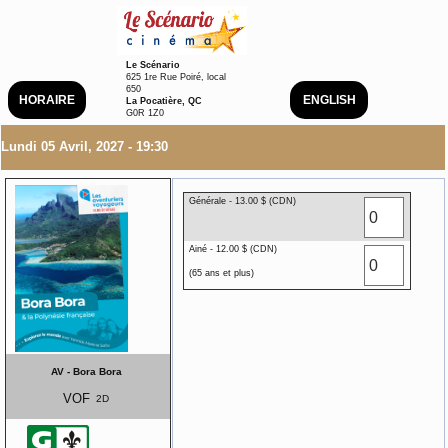
Le Scénario
625 1re Rue Poiré, local
650
HORAIRE
ENGLISH
La Pocatière, QC
G0R 1Z0
Lundi 05 Avril, 2027 - 19:30
Générale - 13.00 $ (CDN)
Ainé - 12.00 $ (CDN)
(65 ans et plus)
AV - Bora Bora
VOF
2D